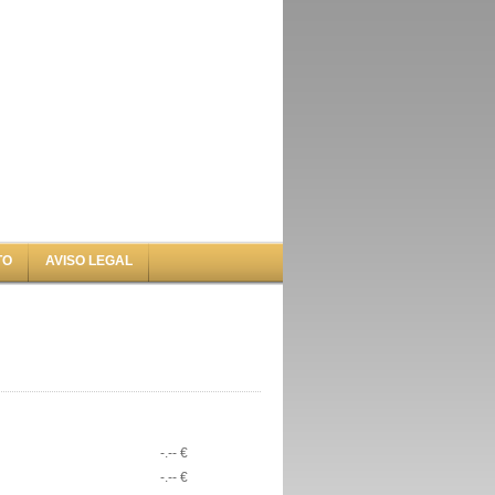
TO
AVISO LEGAL
-.-- €
-.-- €