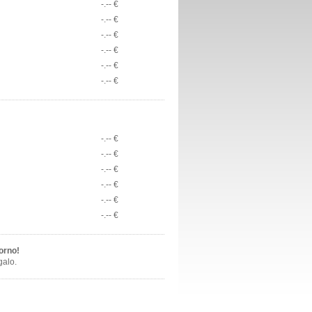
-.-- €
-.-- €
-.-- €
-.-- €
-.-- €
-.-- €
-.-- €
-.-- €
-.-- €
-.-- €
-.-- €
-.-- €
orno!
galo.